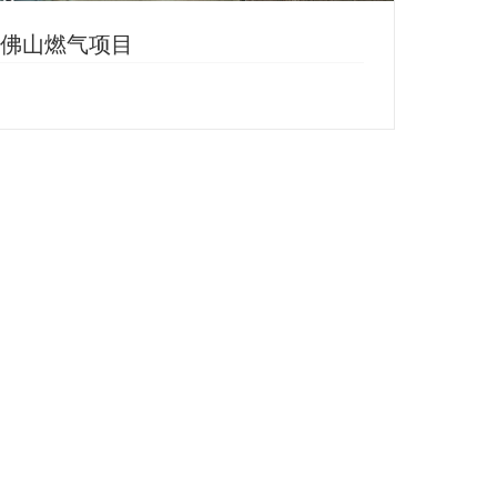
佛山燃气项目