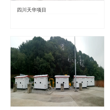
四川天华项目