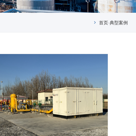
首页
-
典型案例