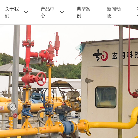
关于我
产品中
典型案
新闻动
们
心
例
态