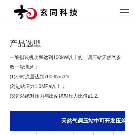
首
页
关
于
产
产品选型
我
品
典
一般指装机功率达到100kW以上的，调压站天然气参
们
中
型
新
数一般满足：
(1)小时流量达到7000Nm3/h;
心
案
闻
客
(2)进站压力1.0MPa以上；
例
动
户
加
(3)进站绝对压力与出站绝对压力比值≥1.2。
态
及
入
联
合
我
系
天然气调压站中可开发压差发
作
们
我