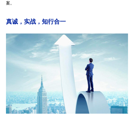
案。
伙
们
真诚，实战，知行合一
伴