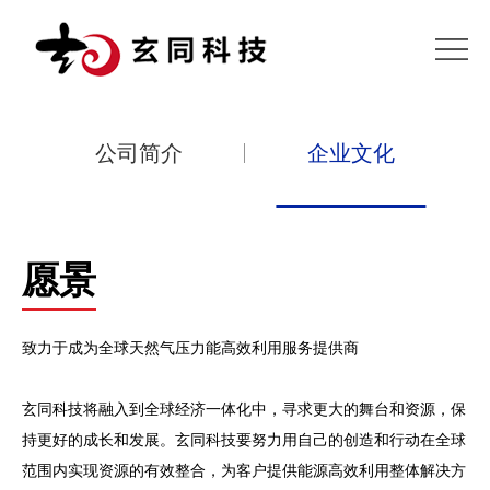
首
页
关
于
产
公司简介
企业文化
我
品
典
们
中
型
新
愿景
心
案
闻
客
例
动
户
加
致力于成为全球天然气压力能高效利用服务提供商
态
及
入
联
玄同科技将融入到全球经济一体化中，寻求更大的舞台和资源，保
合
我
系
持更好的成长和发展。玄同科技要努力用自己的创造和行动在全球
范围内实现资源的有效整合，为客户提供能源高效利用整体解决方
作
们
我