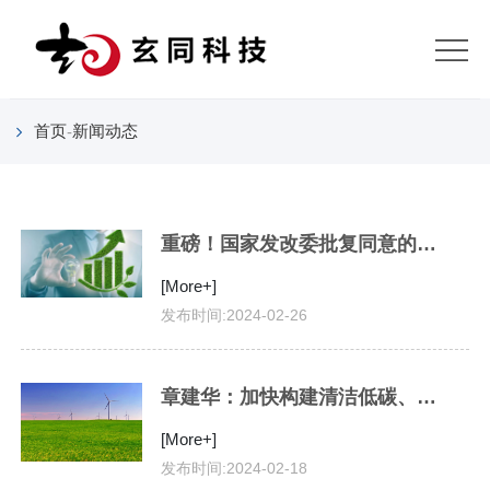
首
页
关
首页
新闻动态
-
于
产
我
品
典
们
中
型
新
重磅！国家发改委批复同意的第3个绿电交易试点
心
案
闻
[More+]
客
发布时间:
2024-02-26
例
动
户
加
态
及
入
联
章建华：加快构建清洁低碳、安全高效的能源体系
合
我
系
[More+]
发布时间:
2024-02-18
作
们
我